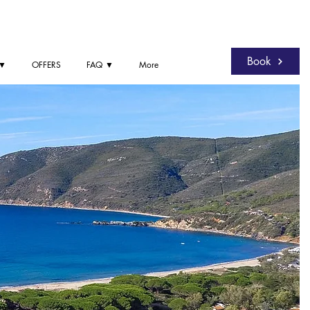
Book
 ▼
OFFERS
FAQ ▼
More