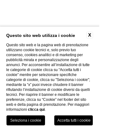
X
Questo sito web utilizza i cookie
Questo sito web e la pagina web di prenotazione
utilizzano cookie tecnici e, solo previo tuo
consenso, cookies analitici e di marketing per
CONTACTS
pubblicità mirata e personalizzazione degli
PHOTOGALLERY
annunci. Per acconsentire all’installazione di tutte
le categorie di cookie clicca su “Accetta tutti i
CREATIVITY
cookie” mentre per selezionare specifiche
PRIVACY POLICY
categorie di cookie, clicca su "Seleziona i cookie";
COOKIES POLICY
mediante la “x” puoi invece chiudere il banner
rifiutando l’installazione di cookie diversi da quelli
THE GROUP
tecnici. Per riaprire il banner e modificare le
WORK WITH US
preferenze, clicca su “Cookie” nel footer del sito
web e della pagina di prenotazione. Per maggiori
ELECTRONIC BILLING
informazioni
clicca qui
.
COVID-19 INFO
TEL
BOOK