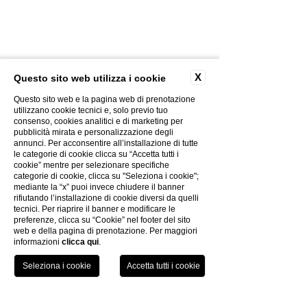
X
Questo sito web utilizza i cookie
Questo sito web e la pagina web di prenotazione
utilizzano cookie tecnici e, solo previo tuo
consenso, cookies analitici e di marketing per
CONTACTS
pubblicità mirata e personalizzazione degli
PHOTOGALLERY
annunci. Per acconsentire all’installazione di tutte
le categorie di cookie clicca su “Accetta tutti i
CREATIVITY
cookie” mentre per selezionare specifiche
PRIVACY POLICY
categorie di cookie, clicca su "Seleziona i cookie";
COOKIES POLICY
mediante la “x” puoi invece chiudere il banner
rifiutando l’installazione di cookie diversi da quelli
THE GROUP
tecnici. Per riaprire il banner e modificare le
WORK WITH US
preferenze, clicca su “Cookie” nel footer del sito
web e della pagina di prenotazione. Per maggiori
ELECTRONIC BILLING
informazioni
clicca qui
.
COVID-19 INFO
TEL
BOOK