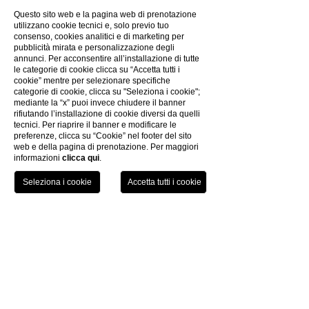
Questo sito web e la pagina web di prenotazione
utilizzano cookie tecnici e, solo previo tuo
consenso, cookies analitici e di marketing per
pubblicità mirata e personalizzazione degli
annunci. Per acconsentire all’installazione di tutte
le categorie di cookie clicca su “Accetta tutti i
cookie” mentre per selezionare specifiche
categorie di cookie, clicca su "Seleziona i cookie";
mediante la “x” puoi invece chiudere il banner
rifiutando l’installazione di cookie diversi da quelli
tecnici. Per riaprire il banner e modificare le
Scopri le altre attività
preferenze, clicca su “Cookie” nel footer del sito
web e della pagina di prenotazione. Per maggiori
informazioni
clicca qui
.
RESTA AGGIORNATO:
Iscriviti alla newsletter
TEL
PRENOTA
CONTATTI
FOTOGALLERY
CREATIVITY
PRIVACY POLICY