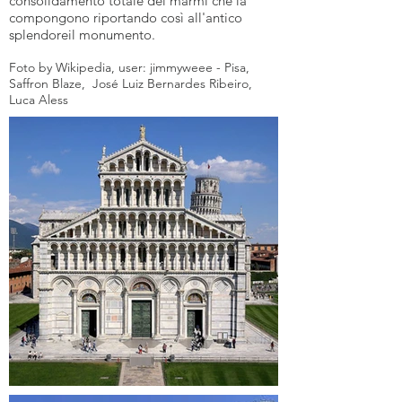
consolidamento totale dei marmi che la
compongono riportando così all'antico
splendoreil monumento.
Foto by Wikipedia, user:
jimmyweee
-
Pisa
,
Saffron Blaze
, José Luiz Bernardes Ribeiro,
Luca Aless