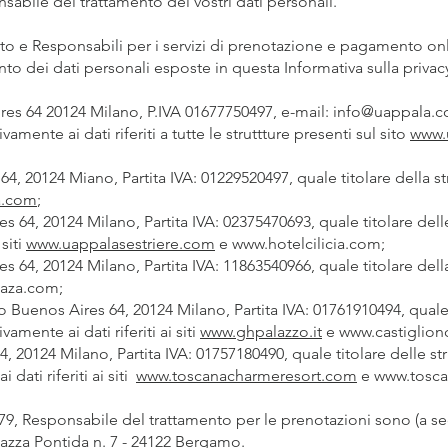
sabile del trattamento dei vostri dati personali.
ento e Responsabili per i servizi di prenotazione e pagamento on
mento dei dati personali esposte in questa Informativa sulla pr
res 64 20124 Milano, P.IVA 01677750497, e-mail:
info@uappala.
ente ai dati riferiti a tutte le struttture presenti sul sito
www.
 64, 20124 Miano, Partita IVA: 01229520497, quale titolare della 
a.com
;
s 64, 20124 Milano, Partita IVA: 02375470693, quale titolare dell
 siti
www.uappalasestriere.com
e
www.hotelcilicia.com
;
 64, 20124 Milano, Partita IVA: 11863540966, quale titolare dell
laza.com
;
 Buenos Aires 64, 20124 Milano, Partita IVA: 01761910494, quale 
vamente ai dati riferiti ai siti
www.ghpalazzo.it
e
www.castiglionc
4, 20124 Milano, Partita IVA: 01757180490, quale titolare delle 
dati riferiti ai siti
www.toscanacharmeresort.com
e
www.tosca
679, Responsabile del trattamento per le prenotazioni sono (a se
Piazza Pontida n. 7 - 24122 Bergamo.