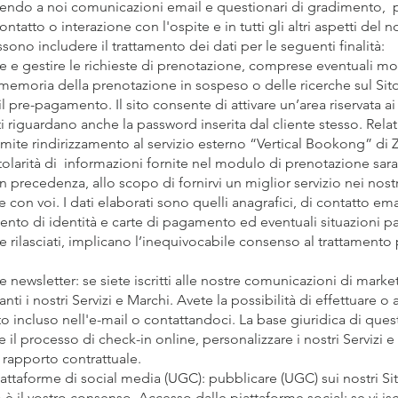
fornendo a noi comunicazioni email e questionari di gradimento, 
tatto o interazione con l'ospite e in tutti gli altri aspetti del
ono includere il trattamento dei dati per le seguenti finalità:
 e gestire le richieste di prenotazione, comprese eventuali mod
omemoria della prenotazione in sospeso o delle ricerche sul Sit
 pre-pagamento. Il sito consente di attivare un’area riservata ai 
tati riguardano anche la password inserita dal cliente stesso. Rel
amite rindirizzamento al servizio esterno “Vertical Bookong” di Z
itolarità di informazioni fornite nel modulo di prenotazione sar
in precedenza, allo scopo di fornirvi un miglior servizio nei nost
 con voi. I dati elaborati sono quelli anagrafici, di contatto ema
to di identità e carte di pagamento ed eventuali situazioni parti
ve rilasciati, implicano l’inequivocabile consenso al trattamento p
newsletter: se siete iscritti alle nostre comunicazioni di market
i i nostri Servizi e Marchi. Avete la possibilità di effettuare o a
incluso nell'e-mail o contattandoci. La base giuridica di ques
il processo di check-in online, personalizzare i nostri Servizi e
 rapporto contrattuale.
iattaforme di social media (UGC): pubblicare (UGC) sui nostri Si
è il vostro consenso. Accesso dalle piattaforme social: se vi isc