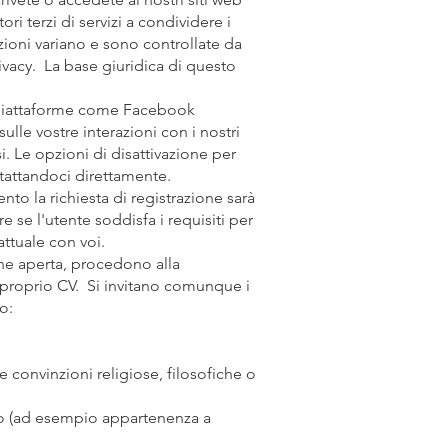
ri terzi di servizi a condividere i
azioni variano e sono controllate da
rivacy. La base giuridica di questo
o piattaforme come Facebook
lle vostre interazioni con i nostri
ssi. Le opzioni di disattivazione per
ntattandoci direttamente.
nto la richiesta di registrazione sarà
 se l'utente soddisfa i requisiti per
attuale con voi.
ne aperta, procedono alla
il proprio CV. Si invitano comunque i
o:
lle convinzioni religiose, filosofiche o
voro (ad esempio appartenenza a