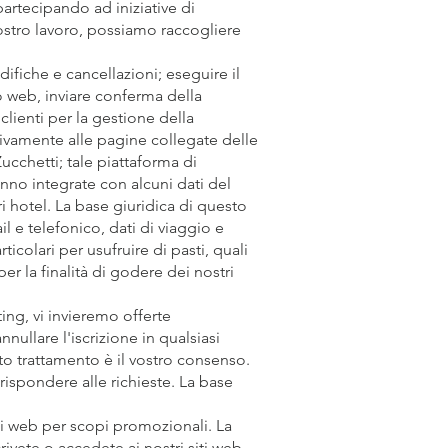
partecipando ad iniziative di
 nostro lavoro, possiamo raccogliere
ifiche e cancellazioni; eseguire il
o web, inviare conferma della
clienti per la gestione della
ativamente alle pagine collegate delle
ucchetti; tale piattaforma di
anno integrate con alcuni dati del
ri hotel. La base giuridica di questo
il e telefonico, dati di viaggio e
colari per usufruire di pasti, quali
er la finalità di godere dei nostri
ing, vi invieremo offerte
nnullare l'iscrizione in qualsiasi
to trattamento è il vostro consenso.
 rispondere alle richieste. La base
ti web per scopi promozionali. La
rivete o accedete ai nostri siti web