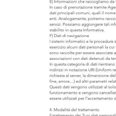
E) Informazioni che raccogliamo da t
In caso di prenotazione tramite Ag
dati principali comuni, quali il nom
enti. Analogamente, potremo raccogl
servizi. Possiamo aggiungere tali inf
stabilito in questa Informativa.
F) Dati di navigazione
I sistemi informatici e le procedure
esercizio alcuni dati personali la cu
sono raccolte per essere associate a 
associazioni con dati detenuti da terz
In questa categoria di dati rientrano 
indirizzi in notazione URI (Uniform res
richiesta al server, la dimensione del
fine, errore....) ed altri parametri re
Questi dati vengono utilizzati al solo
funzionamento e vengono cancellate 
essere utilizzati per l’accertamento di
4. Modalità del trattamento
Il trattamento dei Tuoi dati personal