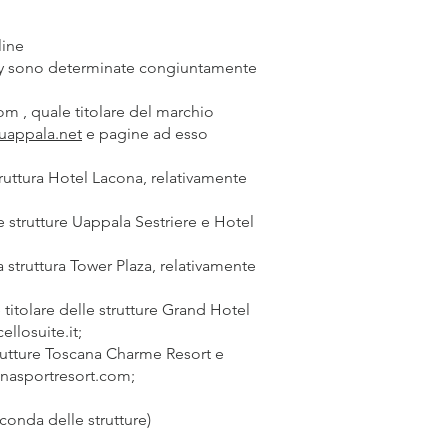
line
ivacy sono determinate congiuntamente
com
, quale titolare del marchio
uappala.net
e pagine ad esso
struttura Hotel Lacona, relativamente
e strutture Uappala Sestriere e Hotel
a struttura Tower Plaza, relativamente
titolare delle strutture Grand Hotel
ellosuite.it
;
strutture Toscana Charme Resort e
nasportresort.com
;
conda delle strutture)