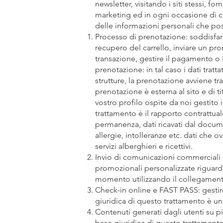
newsletter, visitando i siti stessi, 
marketing ed in ogni occasione di con
delle informazioni personali che poss
Processo di prenotazione: soddisfare
recupero del carrello, inviare un pr
transazione, gestire il pagamento o il
prenotazione: in tal caso i dati trat
strutture, la prenotazione avviene tr
prenotazione è esterna al sito e di t
vostro profilo ospite da noi gestito 
trattamento è il rapporto contrattuale
permanenza, dati ricavati dal documen
allergie, intolleranze etc. dati che o
servizi alberghieri e ricettivi.
Invio di comunicazioni commerciali e 
promozionali personalizzate riguardant
momento utilizzando il collegamento 
Check-in online e FAST PASS: gestire 
giuridica di questo trattamento è un
Contenuti generati dagli utenti su p
base giuridica di questo trattamento 