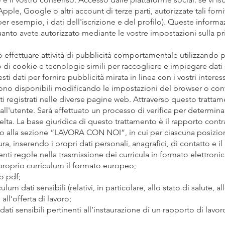
le, Google o altri account di terze parti, autorizzate tali fornito
 (per esempio, i dati dell'iscrizione e del profilo). Queste inform
quanto avete autorizzato mediante le vostre impostazioni sulla p
 effettuare attività di pubblicità comportamentale utilizzand
di cookie e tecnologie simili per raccogliere e impiegare dati su
uesti dati per fornire pubblicità mirata in linea con i vostri intere
 sono disponibili modificando le impostazioni del browser o co
ti registrati nelle diverse pagine web. Attraverso questo trattame
ll'utente. Sarà effettuato un processo di verifica per determinare
elta. La base giuridica di questo trattamento è il rapporto contr
ono alla sezione “LAVORA CON NOI”, in cui per ciascuna posizio
ra, inserendo i propri dati personali, anagrafici, di contatto e 
uenti regole nella trasmissione dei curricula in formato elettronic
proprio curriculum il formato europeo;
o pdf;
lum dati sensibili (relativi, in particolare, allo stato di salute, a
all’offerta di lavoro;
dati sensibili pertinenti all’instaurazione di un rapporto di la