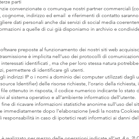
erze parti
enzie convenzionate o comunque nostri partner commerciali (c
e, cognome, indirizzo ed email e riferimenti di contatto saranno 
iere dati personali anche dai servizi di social media coerentem
ormazioni a quelle di cui già disponiamo in archivio e condivide
 software preposte al funzionamento dei nostri siti web acquisi
i trasmissione è implicita nell’uso dei protocolli di comunicazion
interessati identificati , ma che per loro stessa natura potrebbe
i, permettere di identificare gli utenti.
gli indirizzi IP o i nomi a dominio dei computer utilizzati dagli u
ource Identifier) delle risorse richieste, l’orario della richiesta,
 file ottenuto in risposta, il codice numerico indicante lo stato 
lativi al sistema operativo e all’ambiente informatico dell’utente.
 fine di ricavare informazioni statistiche anonime sull’uso del sit
immediatamente dopo l’elaborazione (vedi la nostra Cookies Poli
 responsabilità in caso di ipotetici reati informatici ai danni del
i è realizzato per mezzo delle operazioni indicate all’art. 4 n. 2