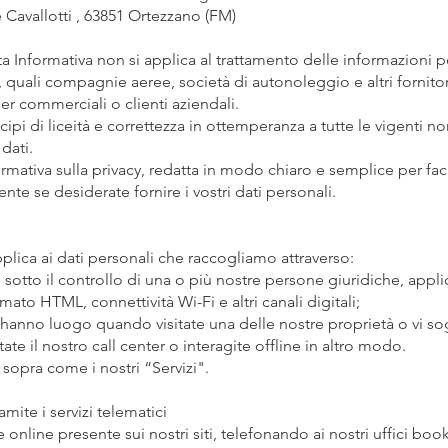
ce Cavallotti , 63851 Ortezzano (FM)
 Informativa non si applica al trattamento delle informazioni pe
i, quali compagnie aeree, società di autonoleggio e altri fornitor
er commerciali o clienti aziendali.
cipi di liceità e correttezza in ottemperanza a tutte le vigent
dati.
mativa sulla privacy, redatta in modo chiaro e semplice per fac
te se desiderate fornire i vostri dati personali.
pplica ai dati personali che raccogliamo attraverso:
 o sotto il controllo di una o più nostre persone giuridiche, appl
mato HTML, connettività Wi-Fi e altri canali digitali;
che hanno luogo quando visitate una delle nostre proprietà o vi s
tate il nostro call center o interagite offline in altro modo.
sopra come i nostri “Servizi".
mite i servizi telematici
online presente sui nostri siti, telefonando ai nostri uffici book