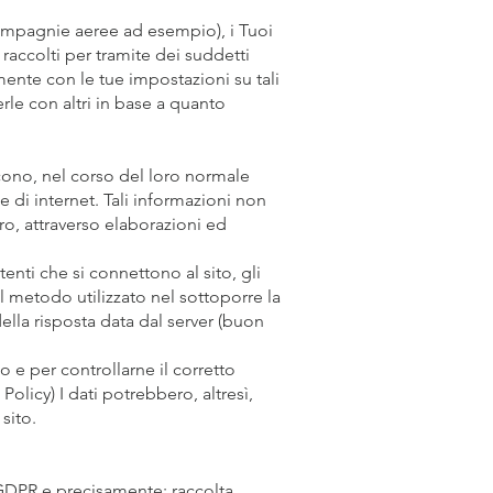
ompagnie aeree ad esempio), i Tuoi
raccolti per tramite dei suddetti
ente con le tue impostazioni su tali
rle con altri in base a quanto
scono, nel corso del loro normale
e di internet. Tali informazioni non
ro, attraverso elaborazioni ed
tenti che si connettono al sito, gli
 il metodo utilizzato nel sottoporre la
della risposta data dal server (buon
o e per controllarne il corretto
cy) I dati potrebbero, altresì,
 sito.
) GDPR e precisamente: raccolta,