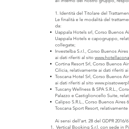
all'interno del nostro gruppo, respon
1. Identità del Titolare del Trattam
Le finalità e le modalità del tratta
da:
Uappala Hotels srl, Corso Buenos Ai
Uappala Hotels e capogruppo, relativam
collegate;
Investelba S.r.l., Corso Buenos Aires
ai dati riferiti al sito
www.hotellacon
Cortina Resort Srl, Corso Buenos Aire
Cilicia, relativamente ai dati riferiti ai
Toscana Hotel Srl, Corso Buenos Aires
ai dati riferiti al sito
www.pisatowerp
Tuscany Wellness & SPA S.R.L., Corso
Palazzo e Castiglioncello Suite, relati
Calipso S.R.L., Corso Buenos Aires 6
Toscana Sport Resort, relativamente ai 
Ai sensi dell’art. 28 del GDPR 2016/
Vertical Booking S.r.l. con sede in 