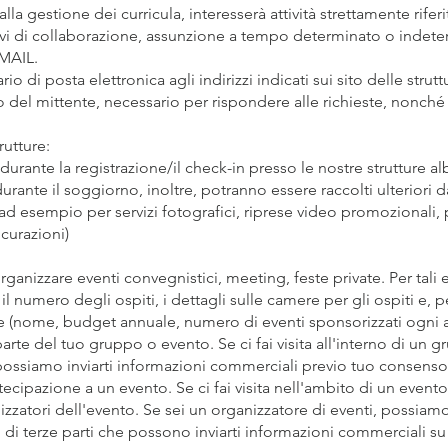
lla gestione dei curricula, interesserà attività strettamente rifer
ivi di collaborazione, assunzione a tempo determinato o indeter
EMAIL.
tario di posta elettronica agli indirizzi indicati sui sito delle st
o del mittente, necessario per rispondere alle richieste, nonché d
rutture:
durante la registrazione/il check-in presso le nostre strutture al
urante il soggiorno, inoltre, potranno essere raccolti ulteriori d
(ad esempio per servizi fotografici, riprese video promozionali, 
icurazioni)
rganizzare eventi convegnistici, meeting, feste private. Per tali 
il numero degli ospiti, i dettagli sulle camere per gli ospiti e, pe
ne (nome, budget annuale, numero di eventi sponsorizzati ogni
arte del tuo gruppo o evento. Se ci fai visita all'interno di un 
possiamo inviarti informazioni commerciali previo tuo consenso 
cipazione a un evento. Se ci fai visita nell'ambito di un event
izzatori dell'evento. Se sei un organizzatore di eventi, possia
i di terze parti che possono inviarti informazioni commerciali su 