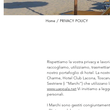
Home
/ PRIVACY POLICY
HOTEL CL
Rispettiamo la vostra privacy e lavo
raccogliamo, utilizziamo, trasmettiam
nostro portafoglio di hotel. La nost
Charme, Hotel Club Lacona, Toscana 
Sestriere (i "Marchi") che utilizzan
www.uappala.net
Vi invitiamo a legg
personali.
I Marchi sono gestiti congiuntamente