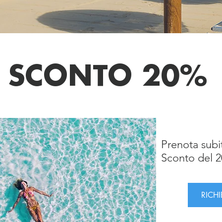
SCONTO 20%
UB
Prenota subi
Sconto del 
RICH