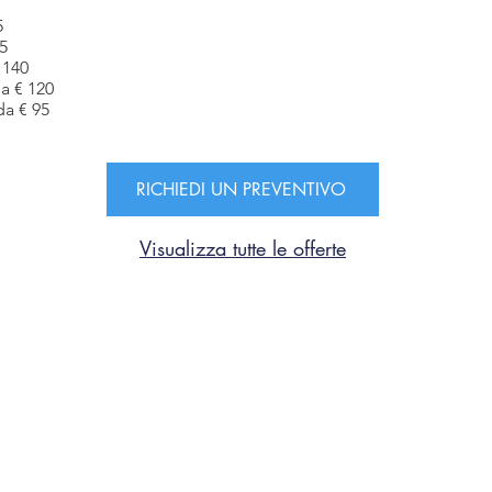
5
5
 140
a € 120
a € 95
RICHIEDI UN PREVENTIVO
Visualizza tutte le offerte
Toscana Sport
Resort