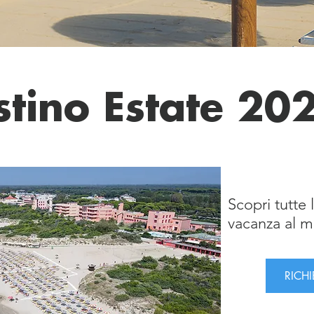
istino Estate 20
UB
Scopri tutte l
vacanza al m
RICH