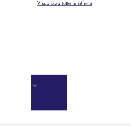
Visualizza tutte le offerte
Toscana Sport
Resort
CA
TICO
by
P.iva 01757180490
|
Trasparenza Aiuti di Stato
Codice Cin: IT050026A1U5A9W7CL