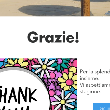
Grazie!
UB
Per la splen
insieme.
Vi aspettiam
stagione.
RICH