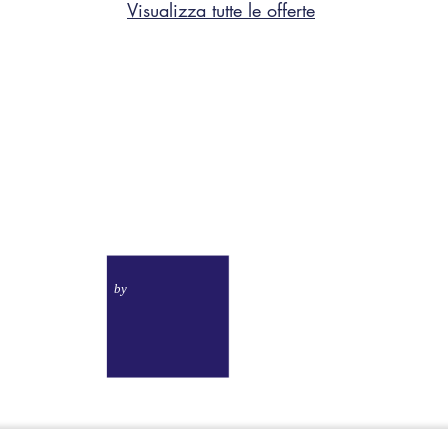
Visualizza tutte le offerte
Toscana Sport
Resort
by
CA
19
P.iva 01757180490
|
Trasparenza Aiuti di Stato
Codice Cin: IT050026A1U5A9W7CL