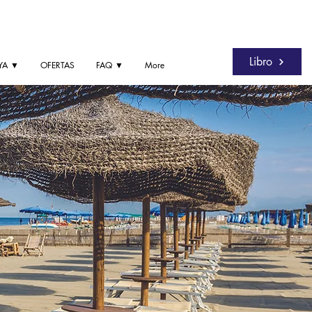
Libro
YA ▼
OFERTAS
FAQ ▼
More