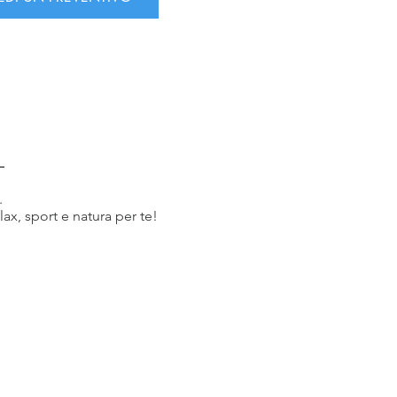
i.
ax, sport e natura per te!