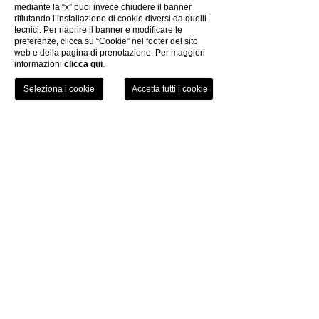
INFORMACIÓN DE COVID-19
mediante la “x” puoi invece chiudere il banner
rifiutando l’installazione di cookie diversi da quelli
tecnici. Per riaprire il banner e modificare le
preferenze, clicca su “Cookie” nel footer del sito
web e della pagina di prenotazione. Per maggiori
informazioni
clicca qui
.
TEL
LIBRO
Toscana Sport Resort
by
P.iva 01757180490
|
Trasparenza Aiuti di Stato
Codice Cin: IT050026A1U5A9W7CL