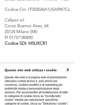
Codice Cin: IT050026A1U5A9W7CL
Calipso srl
Corso Buenos Aires, 64
20124 Milano (MI)
PI
01757180490
Codice SDI: M5UXCR1
CONTACTOS
HOTEL CL
GALERÍA DE FOTOS
X
Questo sito web utilizza i cookie
CREATIVIDAD
POLÍTICA DE PRIVACIDAD
Questo sito web e la pagina web di prenotazione
utilizzano cookie tecnici e, solo previo tuo
POLÍTICA DE COOKIES
consenso, cookies analitici e di marketing per
EL GRUPO
pubblicità mirata e personalizzazione degli
annunci. Per acconsentire all’installazione di tutte
TRABAJA CON NOSOTROS
le categorie di cookie clicca su “Accetta tutti i
FACTURACIÓN ELECTRÓNICA
cookie” mentre per selezionare specifiche
categorie di cookie, clicca su "Seleziona i cookie";