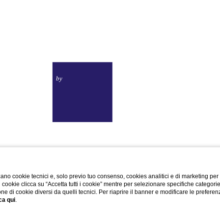
Toscana Sport
Resort
CA
TICO
by
P.iva 01757180490
|
Trasparenza Aiuti di Stato
Codice Cin: IT050026A1U5A9W7CL
ano cookie tecnici e, solo previo tuo consenso, cookies analitici e di marketing per
di cookie clicca su “Accetta tutti i cookie” mentre per selezionare specifiche categori
one di cookie diversi da quelli tecnici. Per riaprire il banner e modificare le preferen
ca qui
.