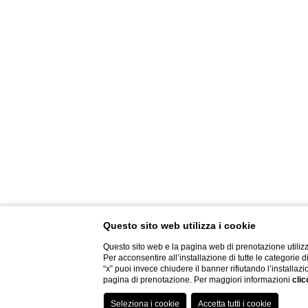
FOTOGALLERY
CREATIVITY
PRIVACY POLICY
IL GRUPPO
LAVORA CON NOI
FATTURAZIONE ELETTRONI
MODELLO 231 E CODICE E
Questo sito web utilizza i cookie
Questo sito web e la pagina web di prenotazione utilizz
Per acconsentire all’installazione di tutte le categorie 
“x” puoi invece chiudere il banner rifiutando l’installazi
pagina di prenotazione. Per maggiori informazioni
clic