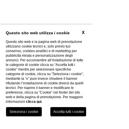
X
Questo sito web utilizza i cookie
Questo sito web e la pagina web di prenotazione
utilizzano cookie tecnici e, solo previo tuo
consenso, cookies analitici e di marketing per
CONTACTOS
pubblicità mirata e personalizzazione degli
GALERÍA DE FOTOS
annunci. Per acconsentire all’installazione di tutte
le categorie di cookie clicca su “Accetta tutti i
CREATIVIDAD
cookie” mentre per selezionare specifiche
POLÍTICA DE PRIVACIDAD
categorie di cookie, clicca su "Seleziona i cookie";
POLÍTICA DE COOKIES
mediante la “x” puoi invece chiudere il banner
rifiutando l’installazione di cookie diversi da quelli
EL GRUPO
tecnici. Per riaprire il banner e modificare le
TRABAJA CON NOSOTROS
preferenze, clicca su “Cookie” nel footer del sito
web e della pagina di prenotazione. Per maggiori
FACTURACIÓN ELECTRÓNICA
informazioni
clicca qui
.
INFORMACIÓN DE COVID-19
TEL
LIBRO