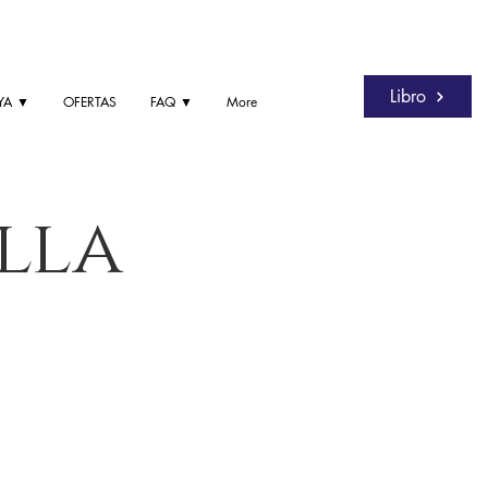
Libro
YA ▼
OFERTAS
FAQ ▼
More
lla