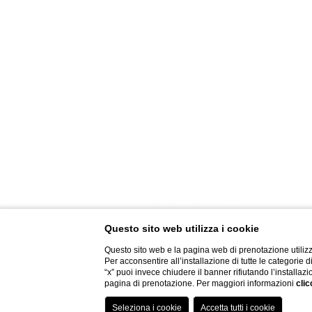
GALERÍA DE FOTOS
CREATIVIDAD
POLÍTICA DE PRIVACIDAD
POLÍTICA DE COOKIES
EL GRUPO
TRABAJA CON NOSOTROS
FACTURACIÓN ELECTRÓNI
INFORMACIÓN DE COVID-
Questo sito web utilizza i cookie
Questo sito web e la pagina web di prenotazione utilizz
Per acconsentire all’installazione di tutte le categorie 
“x” puoi invece chiudere il banner rifiutando l’installazi
pagina di prenotazione. Per maggiori informazioni
clic