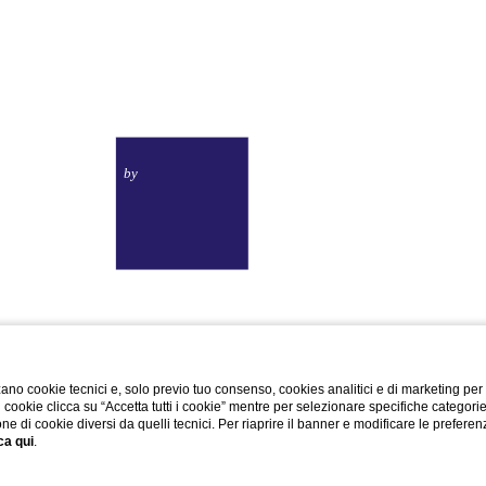
Toscana Sport
Resort
by
CA
19
P.iva 01757180490
|
Trasparenza Aiuti di Stato
Codice Cin: IT050026A1U5A9W7CL
ano cookie tecnici e, solo previo tuo consenso, cookies analitici e di marketing per
di cookie clicca su “Accetta tutti i cookie” mentre per selezionare specifiche categori
one di cookie diversi da quelli tecnici. Per riaprire il banner e modificare le preferen
ca qui
.